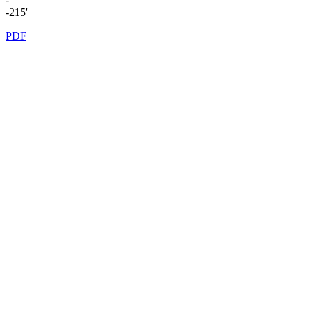
-215'
PDF