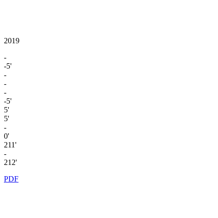
2019
-
-5'
-
-
-
-5'
5'
5'
-
0'
211'
-
212'
PDF