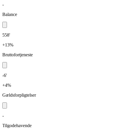
-
Balance
558'
+13%
Bruttofortjeneste
-6'
+4%
Gældsforpligtelser
-
Tilgodehavende