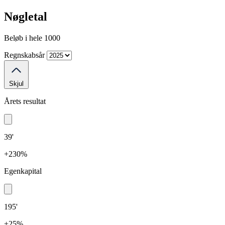
Nøgletal
Beløb i hele 1000
Regnskabsår
Skjul
Årets resultat
39'
+230%
Egenkapital
195'
+25%