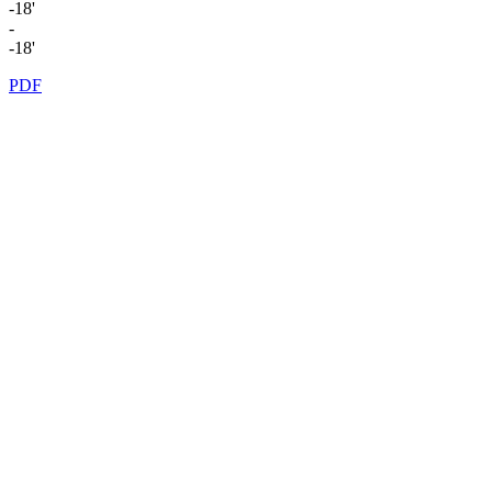
-18'
-
-18'
PDF