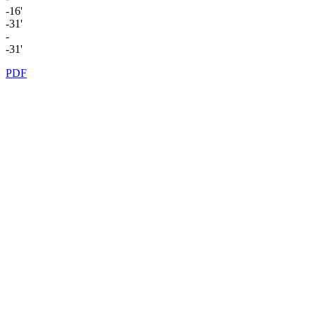
-16'
-31'
-
-31'
PDF