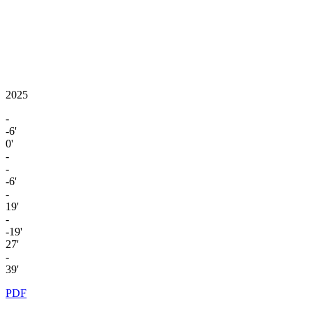
2025
-
-6'
0'
-
-
-6'
-
19'
-
-19'
27'
-
39'
PDF