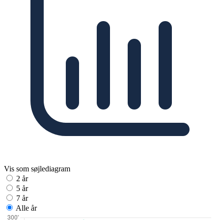
Vis som søjlediagram
2 år
5 år
7 år
Alle år