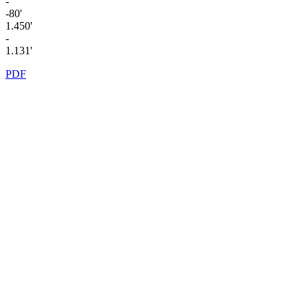
-
-80'
1.450'
-
1.131'
PDF