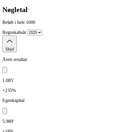
Nøgletal
Beløb i hele 1000
Regnskabsår
Skjul
Årets resultat
1.085'
+235%
Egenkapital
5.989'
+18%