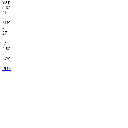
904'
346'
41'
-
516'
-
27'
-
-27'
490'
-
375'
PDF