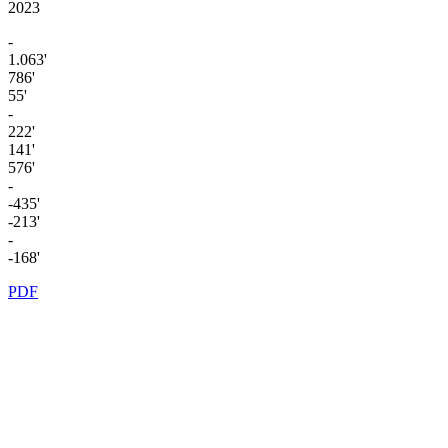
2023
-
1.063'
786'
55'
-
222'
141'
576'
-
-435'
-213'
-
-168'
PDF