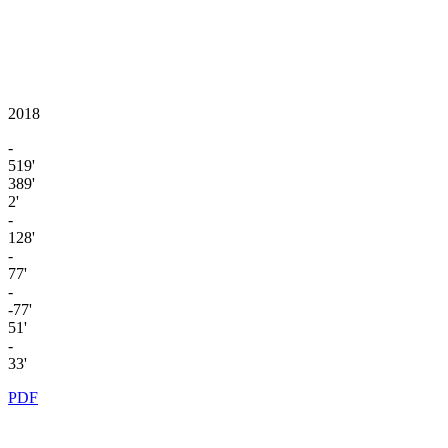
2018
-
519'
389'
2'
-
128'
-
77'
-
-77'
51'
-
33'
PDF