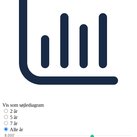
Vis som søjlediagram
2 år
5 år
7 år
Alle år