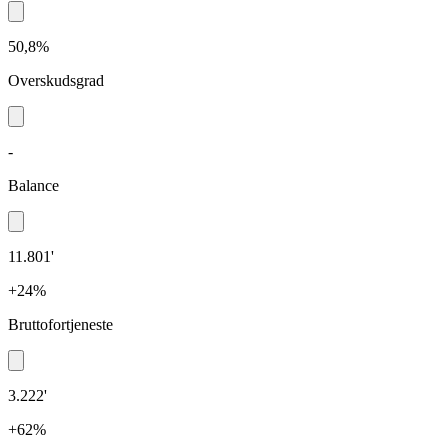
50,8%
Overskudsgrad
-
Balance
11.801'
+24%
Bruttofortjeneste
3.222'
+62%