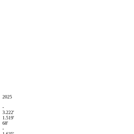
2025
-
3.222'
1.519'
68'
-
1.635'