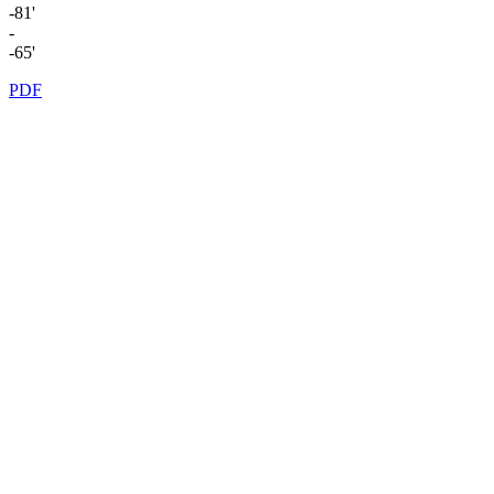
-81'
-
-65'
PDF