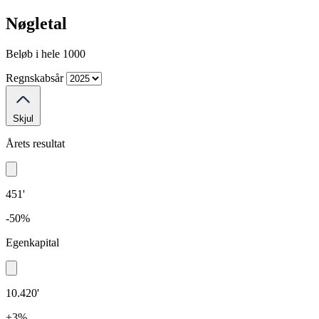
Nøgletal
Beløb i hele 1000
Regnskabsår
Skjul
Årets resultat
451'
-50%
Egenkapital
10.420'
+3%