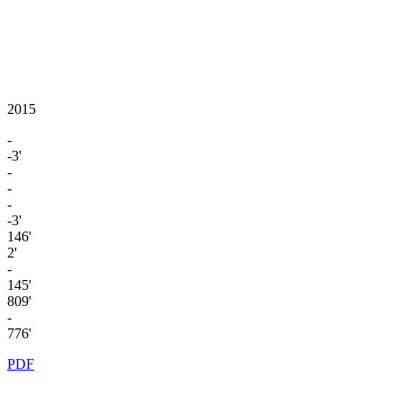
2015
-
-3'
-
-
-
-3'
146'
2'
-
145'
809'
-
776'
PDF