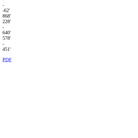
-
-62'
868'
228'
-
640'
578'
-
451'
PDF