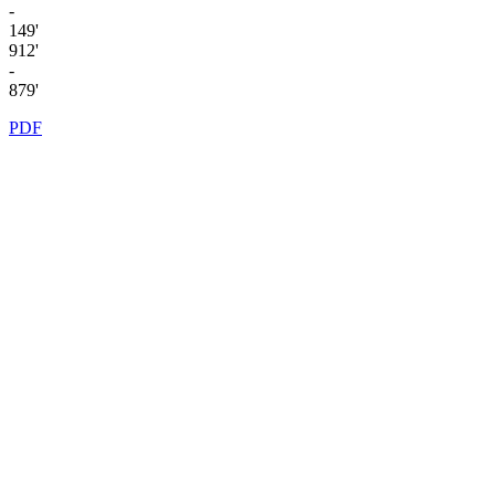
-
149'
912'
-
879'
PDF