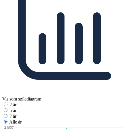
Vis som søjlediagram
2 år
5 år
7 år
Alle år