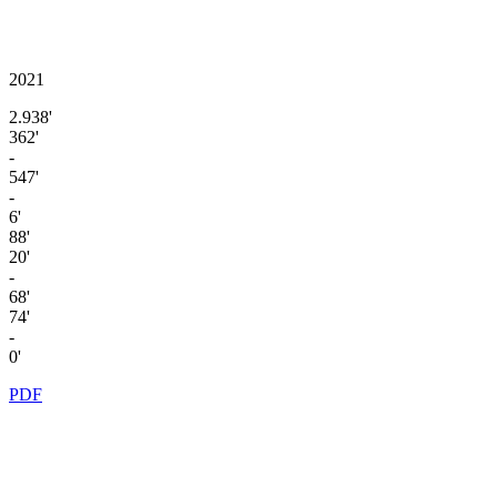
2021
2.938'
362'
-
547'
-
6'
88'
20'
-
68'
74'
-
0'
PDF