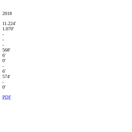
2018
11.224'
1.070'
-
-
-
568'
6'
0'
-
6'
574'
-
0'
PDF