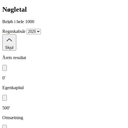
Nøgletal
Beløb i hele 1000
Regnskabsår
Skjul
Årets resultat
0'
Egenkapital
500'
Omsætning