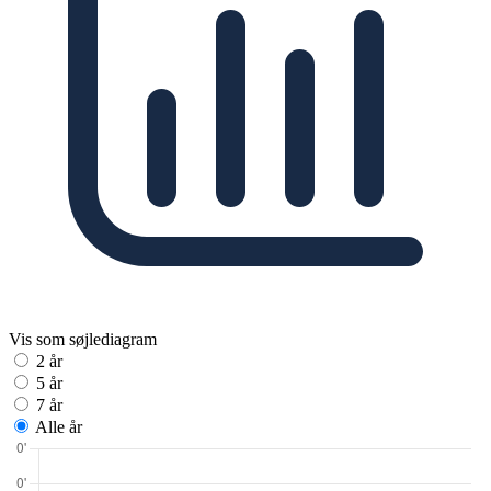
Vis som søjlediagram
2 år
5 år
7 år
Alle år