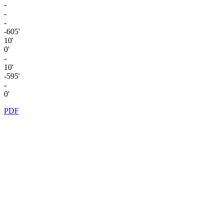
-
-
-
-605'
10'
0'
-
10'
-595'
-
0'
PDF