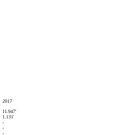
2017
11.947'
1.131'
-
-
-