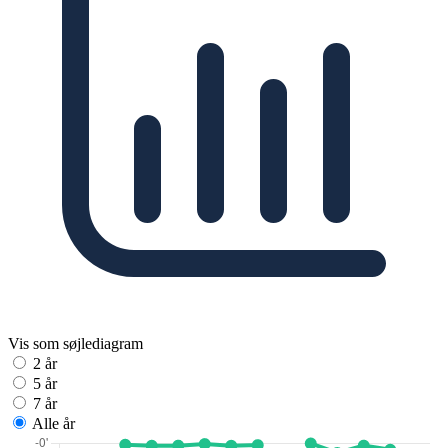
Vis som søjlediagram
2 år
5 år
7 år
Alle år