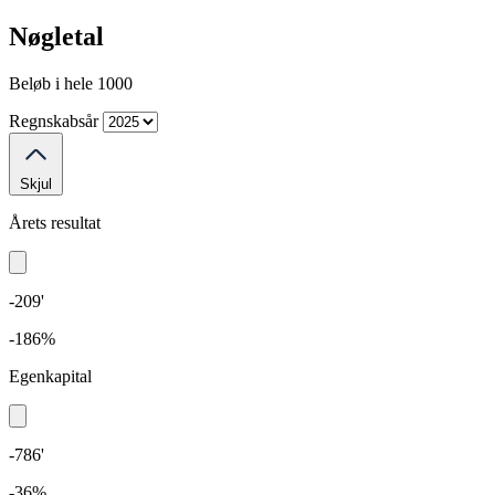
Nøgletal
Beløb i hele 1000
Regnskabsår
Skjul
Årets resultat
-209'
-186%
Egenkapital
-786'
-36%