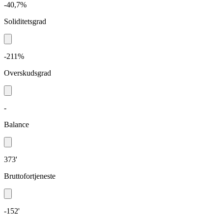
-40,7%
Soliditetsgrad
-211%
Overskudsgrad
-
Balance
373'
Bruttofortjeneste
-152'