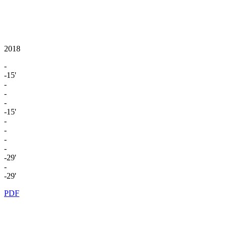
2018
-
-15'
-
-
-
-15'
-
-
-
-
-29'
-
-29'
PDF