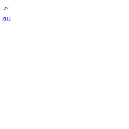
-
-27'
PDF