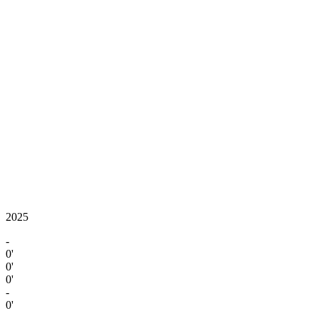
2025
-
0'
0'
0'
-
0'
-