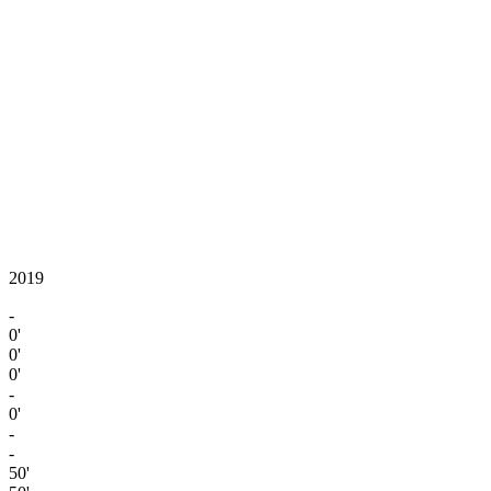
2019
-
0'
0'
0'
-
0'
-
-
50'