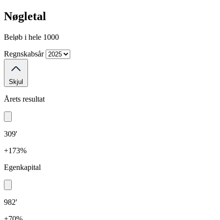
Nøgletal
Beløb i hele 1000
Regnskabsår
Skjul
Årets resultat
309'
+173%
Egenkapital
982'
+70%