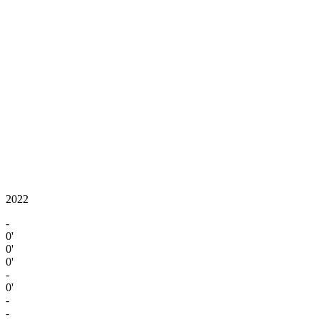
2022
-
0'
0'
0'
-
0'
-
-