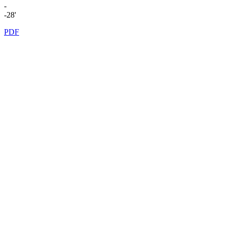
-
-28'
PDF