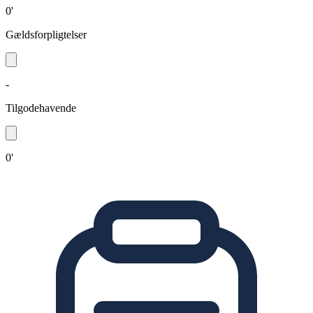
0'
Gældsforpligtelser
-
Tilgodehavende
0'