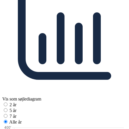
Vis som søjlediagram
2 år
5 år
7 år
Alle år