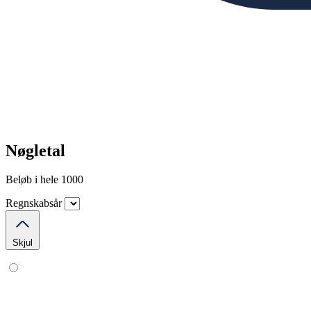
Nøgletal
Beløb i hele 1000
Regnskabsår
Skjul