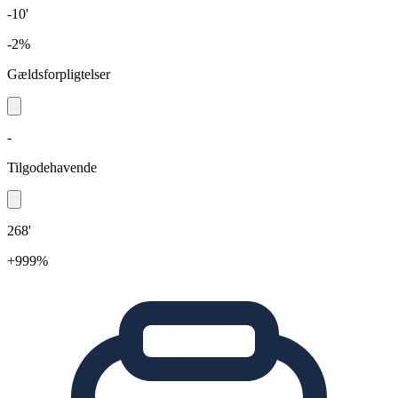
-10'
-2%
Gældsforpligtelser
-
Tilgodehavende
268'
+999%