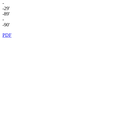
-
-29'
-89'
-
-90'
PDF