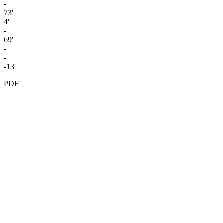
-
73'
4'
-
69'
-
-
-13'
PDF