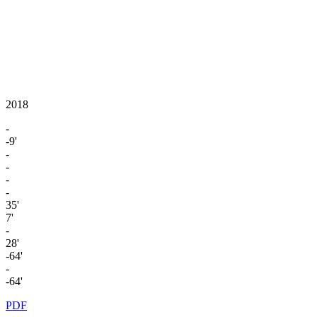
2018
-
-9'
-
-
-
-
35'
7'
-
28'
-64'
-
-64'
PDF