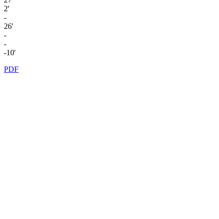
2'
-
26'
-
-
-10'
PDF