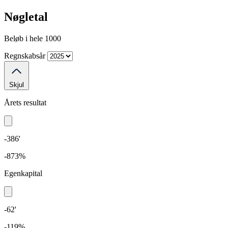
Nøgletal
Beløb i hele 1000
Regnskabsår
Skjul
Årets resultat
-386'
-873%
Egenkapital
-62'
-119%