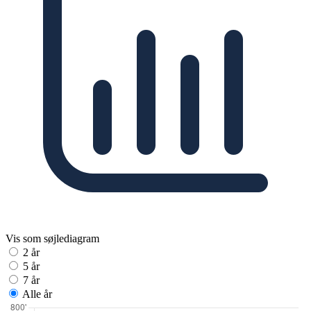
Vis som søjlediagram
2 år
5 år
7 år
Alle år