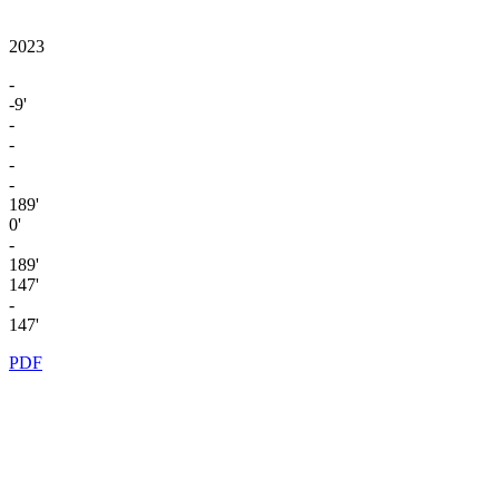
2023
-
-9'
-
-
-
-
189'
0'
-
189'
147'
-
147'
PDF