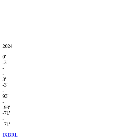
2024
0'
-3'
-
-
3'
-3'
-
93'
-
-93'
-71'
-
-71'
IXBRL