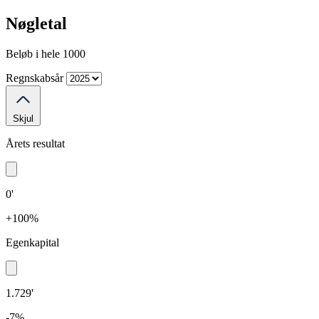
Nøgletal
Beløb i hele 1000
Regnskabsår
Skjul
Årets resultat
0'
+100%
Egenkapital
1.729'
-7%