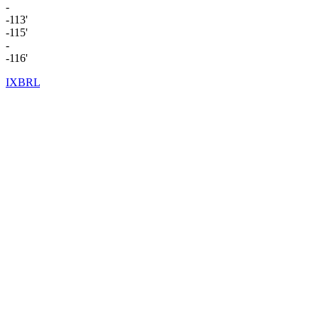
-
-113'
-115'
-
-116'
IXBRL