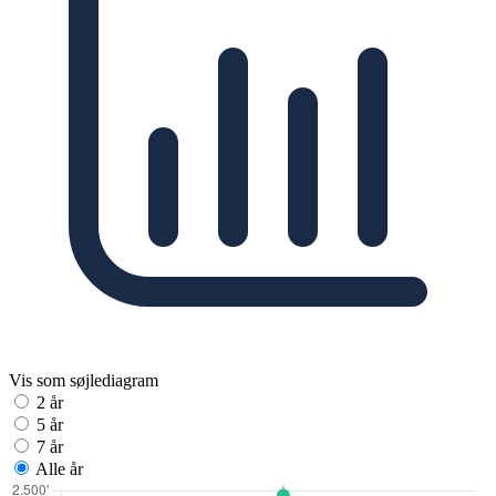
Vis som søjlediagram
2 år
5 år
7 år
Alle år