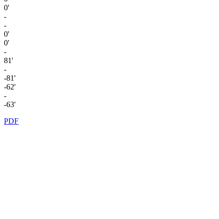
0'
-
-
0'
0'
-
81'
-
-81'
-62'
-
-63'
PDF