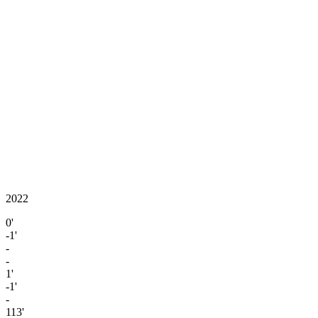
2022
0'
-1'
-
-
1'
-1'
-
113'