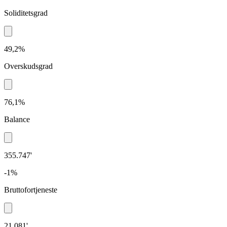
Soliditetsgrad
49,2%
Overskudsgrad
76,1%
Balance
355.747'
-1%
Bruttofortjeneste
21.081'