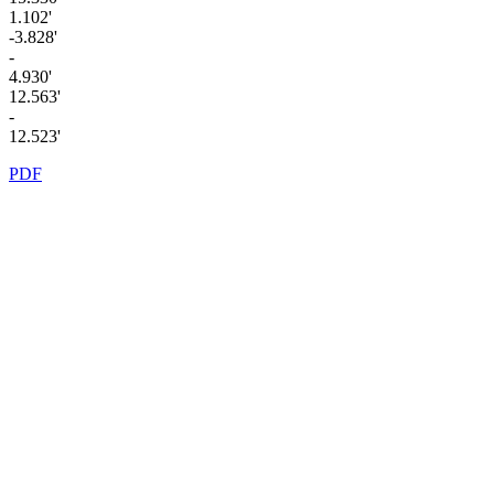
1.102'
-3.828'
-
4.930'
12.563'
-
12.523'
PDF