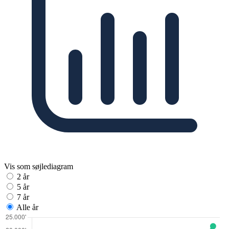
Vis som søjlediagram
2 år
5 år
7 år
Alle år