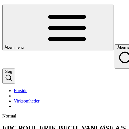
Åben menu
Åben 
Søg
Forside
Virksomheder
Normal
EDC POUL ERIK BECH, VANLØSE A/S