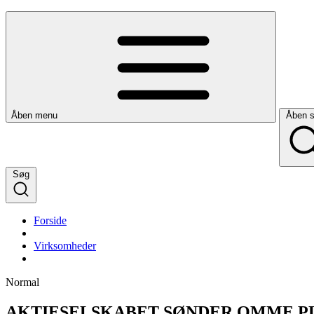
Åben menu
Åben 
Søg
Forside
Virksomheder
Normal
AKTIESELSKABET SØNDER OMME P