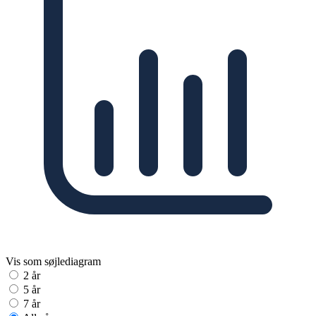
Vis som søjlediagram
2 år
5 år
7 år