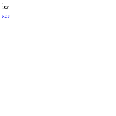
-
102'
PDF