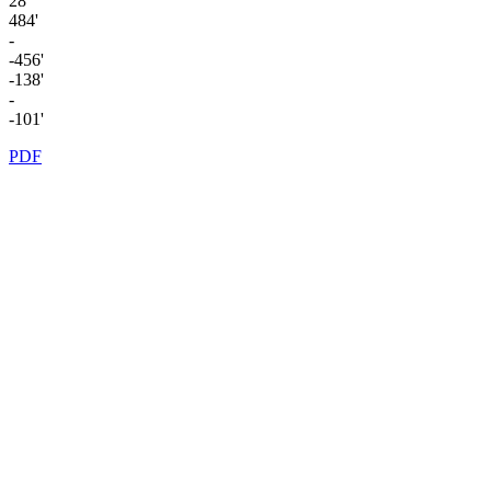
28'
484'
-
-456'
-138'
-
-101'
PDF