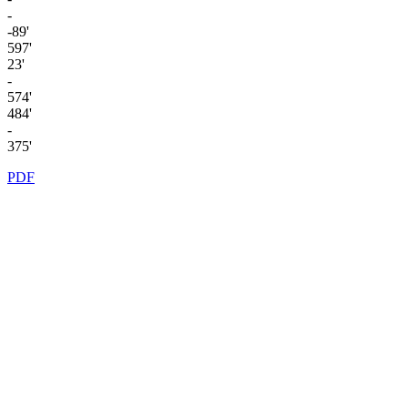
-
-89'
597'
23'
-
574'
484'
-
375'
PDF