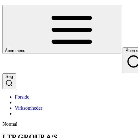
Åben menu
Åben 
Søg
Forside
Virksomheder
Normal
LTP GROUP A/S