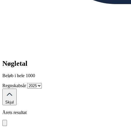
Nøgletal
Beløb i hele 1000
Regnskabsår
Skjul
Årets resultat