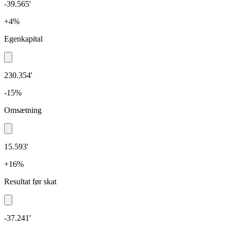
-39.565'
+4%
Egenkapital
230.354'
-15%
Omsætning
15.593'
+16%
Resultat før skat
-37.241'