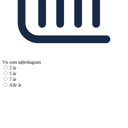
Vis som søjlediagram
2 år
5 år
7 år
Alle år