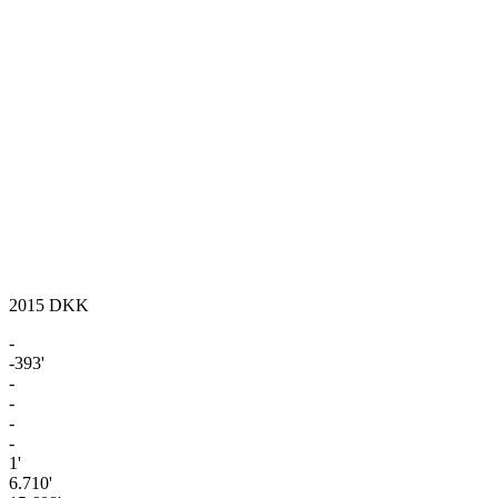
2015
DKK
-
-393'
-
-
-
-
1'
6.710'