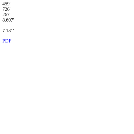
459'
726'
267'
8.607'
-
7.181'
PDF