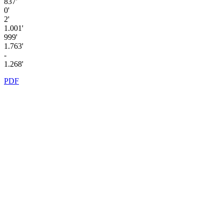
837'
0'
2'
1.001'
999'
1.763'
-
1.268'
PDF