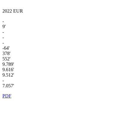
2022
EUR
-
9'
-
-
-
-64'
378'
552'
9.789'
9.616'
9.512'
-
7.057'
PDF