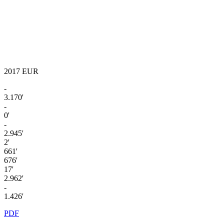
2017
EUR
-
3.170'
-
0'
-
2.945'
2'
661'
676'
17'
2.962'
-
1.426'
PDF