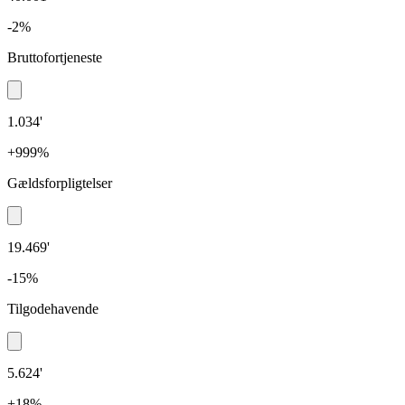
-2%
Bruttofortjeneste
1.034'
+999%
Gældsforpligtelser
19.469'
-15%
Tilgodehavende
5.624'
+18%