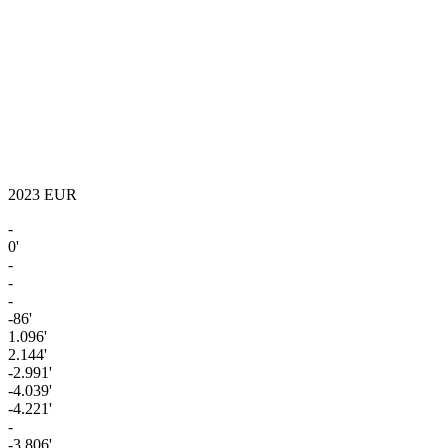
2023
EUR
-
0'
-
-
-
-86'
1.096'
2.144'
-2.991'
-4.039'
-4.221'
-
-3.806'