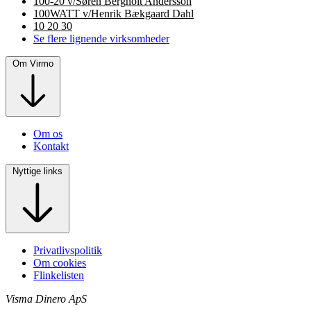
100-20 v/Søren Bergholt Andersson
100WATT v/Henrik Bækgaard Dahl
10 20 30
Se flere lignende virksomheder
Om Virmo
Om os
Kontakt
Nyttige links
Privatlivspolitik
Om cookies
Flinkelisten
Visma Dinero ApS