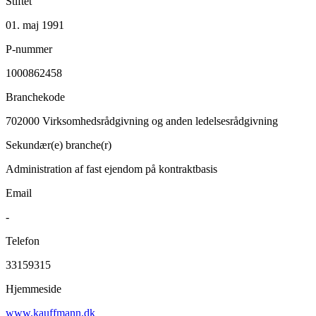
Stiftet
01. maj 1991
P-nummer
1000862458
Branchekode
702000
Virksomhedsrådgivning og anden ledelsesrådgivning
Sekundær(e) branche(r)
Administration af fast ejendom på kontraktbasis
Email
-
Telefon
33159315
Hjemmeside
www.kauffmann.dk