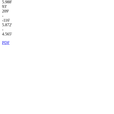
5.988'
93'
209'
-
-116'
5.872'
-
4.565'
PDF