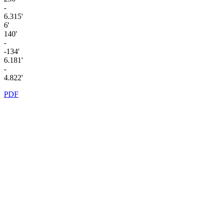
-
6.315'
6'
140'
-
-134'
6.181'
-
4.822'
PDF