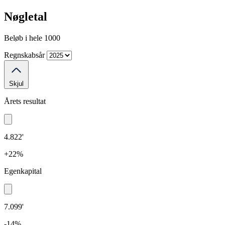
Nøgletal
Beløb i hele 1000
Regnskabsår
Skjul
Årets resultat
4.822'
+22%
Egenkapital
7.099'
-14%