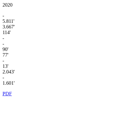
2020
-
5.811'
3.667'
114'
-
-
90'
77'
-
13'
2.043'
-
1.601'
PDF