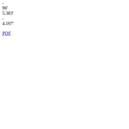
-
96'
5.383'
-
4.197'
PDF