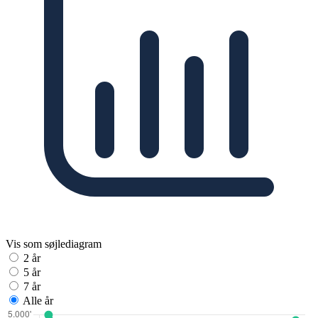
Vis som søjlediagram
2 år
5 år
7 år
Alle år