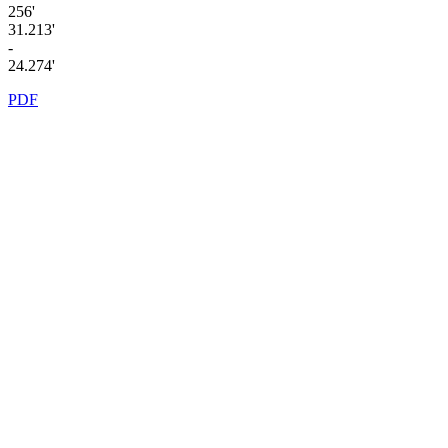
256'
31.213'
-
24.274'
PDF