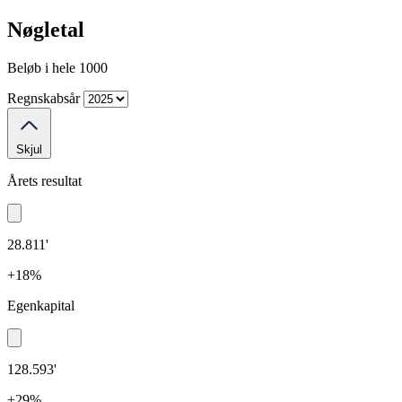
Nøgletal
Beløb i hele 1000
Regnskabsår
Skjul
Årets resultat
28.811'
+18%
Egenkapital
128.593'
+29%