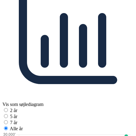
Vis som søjlediagram
2 år
5 år
7 år
Alle år