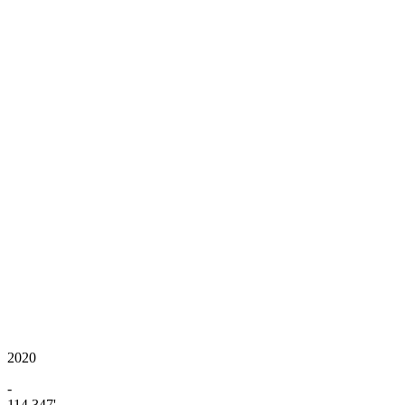
2020
-
114.347'