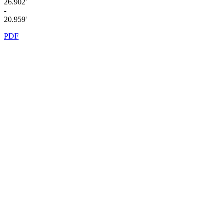
26.902'
-
20.959'
PDF