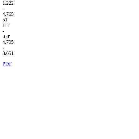
1.222'
-
4.765'
51'
111'
-
-60'
4.705'
-
3.651'
PDF