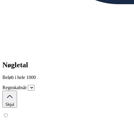
Nøgletal
Beløb i hele 1000
Regnskabsår
Skjul