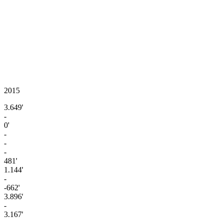
2015
3.649'
-
0'
-
-
-
481'
1.144'
-
-662'
3.896'
-
3.167'