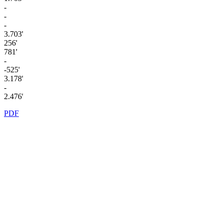
-
-
-
3.703'
256'
781'
-
-525'
3.178'
-
2.476'
PDF