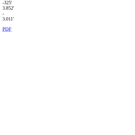
-325'
3.852'
-
3.011'
PDF