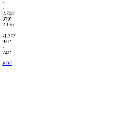
-
-
2.708'
379'
2.156'
-
-1.777'
931'
-
741'
PDF