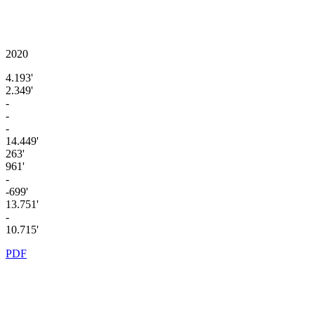
2020
4.193'
2.349'
-
-
-
14.449'
263'
961'
-
-699'
13.751'
-
10.715'
PDF