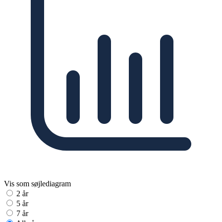
Vis som søjlediagram
2 år
5 år
7 år