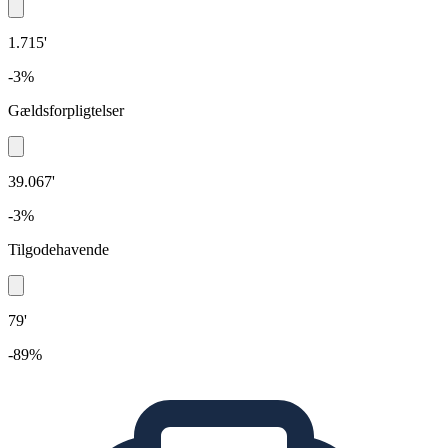
1.715'
-3%
Gældsforpligtelser
39.067'
-3%
Tilgodehavende
79'
-89%