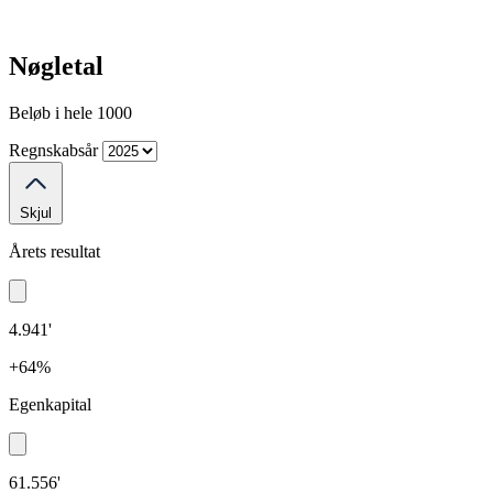
Nøgletal
Beløb i hele 1000
Regnskabsår
Skjul
Årets resultat
4.941'
+64%
Egenkapital
61.556'