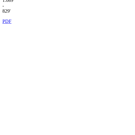
1.089'
-
829'
PDF