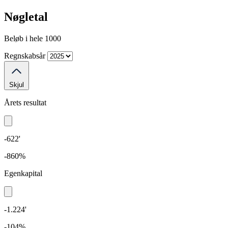
Nøgletal
Beløb i hele 1000
Regnskabsår
Skjul
Årets resultat
-622'
-860%
Egenkapital
-1.224'
-104%