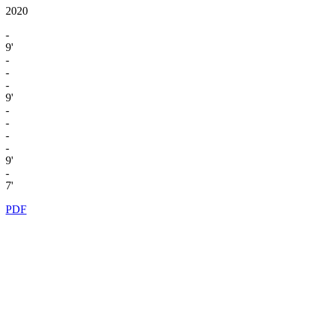
2020
-
9'
-
-
-
9'
-
-
-
-
9'
-
7'
PDF