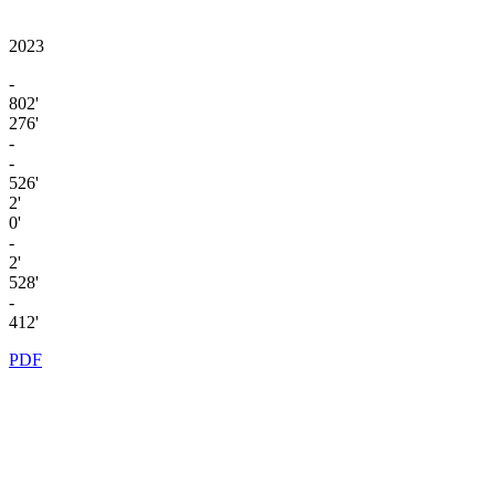
2023
-
802'
276'
-
-
526'
2'
0'
-
2'
528'
-
412'
PDF