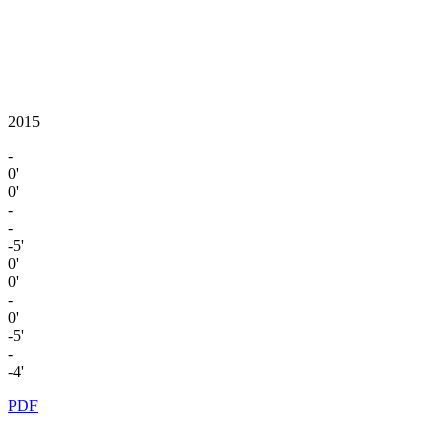
2015
-
0'
0'
-
-
-5'
0'
0'
-
0'
-5'
-
-4'
PDF