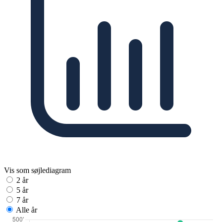
Vis som søjlediagram
2 år
5 år
7 år
Alle år