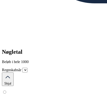
Nøgletal
Beløb i hele 1000
Regnskabsår
Skjul