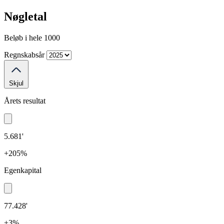
Nøgletal
Beløb i hele 1000
Regnskabsår
Skjul
Årets resultat
5.681'
+205%
Egenkapital
77.428'
+3%