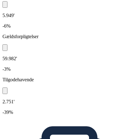
5.949'
-6%
Gældsforpligtelser
59.982'
-3%
Tilgodehavende
2.751'
-39%