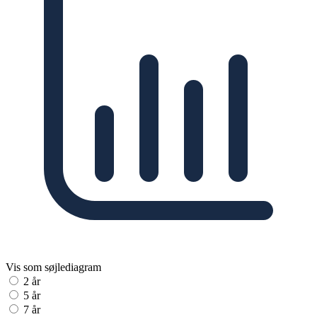
Vis som søjlediagram
2 år
5 år
7 år